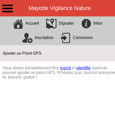
Mayotte Vigilance Nature
Identification
X
Accueil
Signaler
Infos
Pseudo
Inscription
Connexion
Mot de passe
Rester connecté
Ajouter un Point GPS
Mot de passe oublié ?
Vous devez préalablement être
inscrit
et
identifié
avant de
pouvoir ajouter un point GPS. N'hésitez pas, tout est anonyme
et, biensûr, gratuit !