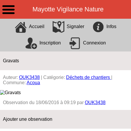
Mayotte Vigilance Nature
Identification
X
Accueil
Signaler
Infos
Pseudo
Inscription
Connexion
Mot de passe
Rester connecté
Gravats
Mot de passe oublié ?
Auteur:
OUK3438
| Catégorie:
Déchets de chantiers
|
Commune:
Acoua
Observation du 18/06/2016 à 09:19 par
OUK3438
Ajouter une observation