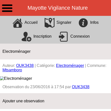
Mayotte Vigilance Nature
Identification
X
Accueil
Signaler
Infos
Pseudo
Inscription
Connexion
Mot de passe
Rester connecté
Electroménager
Mot de passe oublié ?
Auteur:
OUK3438
| Catégorie:
Electroménager
| Commune:
Mtsamboro
Observation du 23/06/2016 à 17:54 par
OUK3438
Ajouter une observation