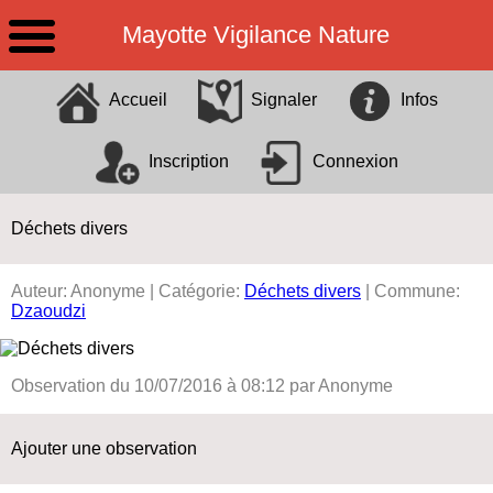
Mayotte Vigilance Nature
Identification
X
Accueil
Signaler
Infos
Pseudo
Inscription
Connexion
Mot de passe
Rester connecté
Déchets divers
Mot de passe oublié ?
Auteur: Anonyme | Catégorie:
Déchets divers
| Commune:
Dzaoudzi
Observation du 10/07/2016 à 08:12 par Anonyme
Ajouter une observation