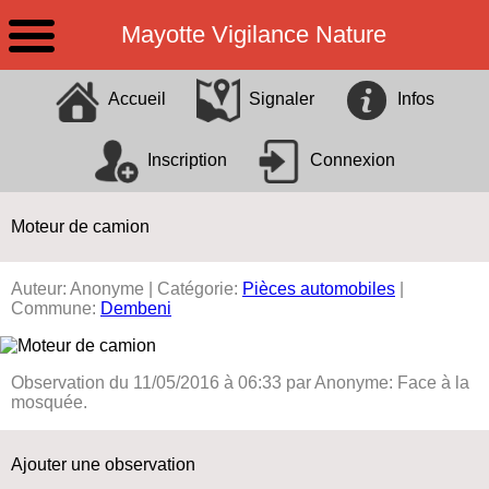
Mayotte Vigilance Nature
Identification
X
Accueil
Signaler
Infos
Pseudo
Inscription
Connexion
Mot de passe
Rester connecté
Moteur de camion
Mot de passe oublié ?
Auteur: Anonyme | Catégorie:
Pièces automobiles
|
Commune:
Dembeni
Observation du 11/05/2016 à 06:33 par Anonyme: Face à la
mosquée.
Ajouter une observation